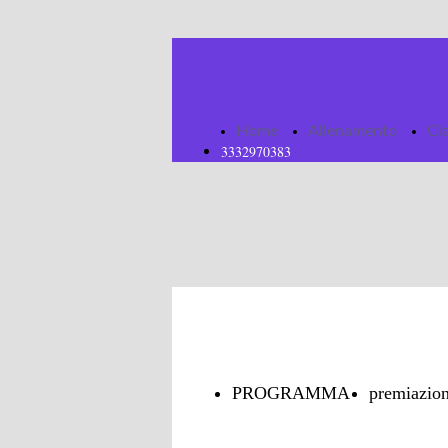
Home
Allenamento
Cl
3332970383
PROGRAMMA
premiazion