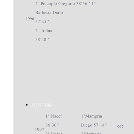
2° Precopio Gregorio 38’56’’ 1°
Barbesta Dario
1996
57’45’’
2° Traina
58’48’’
3332970383
1° Nacef
1°Mamprin
36’30’’
Diego 57’14’’
1997
1997
2° Majed
2°Barbesta