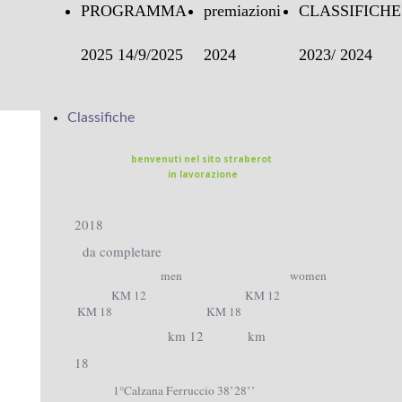
PROGRAMMA
premiazioni
CLASSIFICHE
2025 14/9/2025
2024
2023/ 2024
ssifica
Classifiche
23
benvenuti nel sito straberot
in lavorazione
2018
da completare
men
women
KM 12
KM 12
KM 18
KM 18
km 12 km
18
1°Calzana Ferruccio 38’28’’