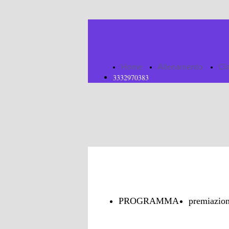
Home
Allenamento
Cl
3332970383
PROGRAMMA
premiazion